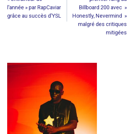
L’ARTICLE
l’année » par RapCaviar
Billboard 200 avec »
grâce au succès d’YSL
Honestly, Nevermind »
malgré des critiques
mitigées