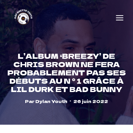
Skip
to
content
L’ALBUM ‘BREEZY’ DE
CHRIS BROWN NE FERA
PROBABLEMENT PAS SES
DÉBUTS AU N ° 1 GRÂCE À
LIL DURK ET BAD BUNNY
Par
Dylan Youth
26 juin 2022