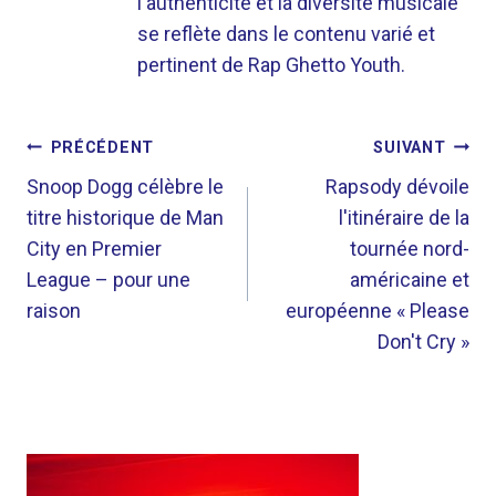
l'authenticité et la diversité musicale
se reflète dans le contenu varié et
pertinent de Rap Ghetto Youth.
NAVIGATION
PRÉCÉDENT
SUIVANT
DE
Snoop Dogg célèbre le
Rapsody dévoile
titre historique de Man
l'itinéraire de la
L’ARTICLE
City en Premier
tournée nord-
League – pour une
américaine et
raison
européenne « Please
Don't Cry »