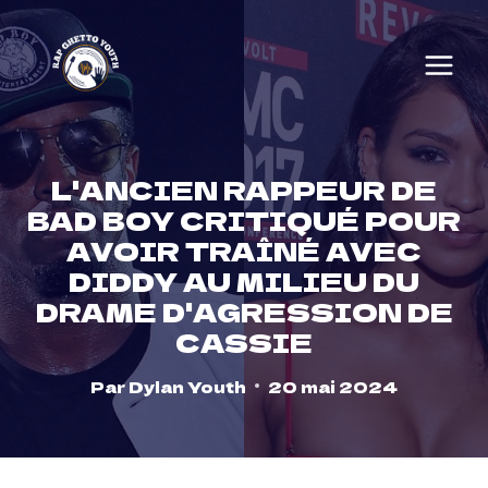
Skip
to
content
L'ANCIEN RAPPEUR DE
BAD BOY CRITIQUÉ POUR
AVOIR TRAÎNÉ AVEC
DIDDY AU MILIEU DU
DRAME D'AGRESSION DE
CASSIE
Par
Dylan Youth
20 mai 2024