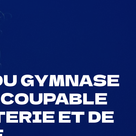
DU GYMNASE
N COUPABLE
ERIE ET DE
É