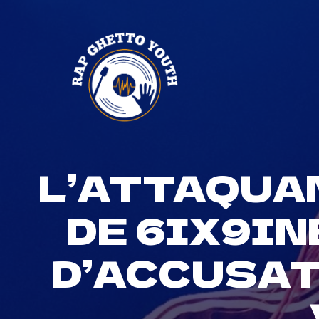
Skip
to
content
L’ATTAQUA
DE 6IX9IN
D’ACCUSAT