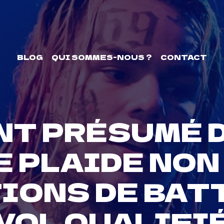
BLOG
QUI SOMMES-NOUS ?
CONTACT
NT PRÉSUMÉ 
E PLAIDE NO
IONS DE BATT
VOL QUALIFI