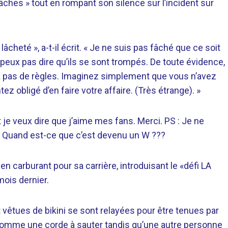
 lâches » tout en rompant son silence sur l’incident sur
 lâcheté », a-t-il écrit. « Je ne suis pas fâché que ce soit
 ne peux pas dire qu’ils se sont trompés. De toute évidence,
 n’a pas de règles. Imaginez simplement que vous n’avez
ez obligé d’en faire votre affaire. (Très étrange). »
Et je veux dire que j’aime mes fans. Merci. PS : Je ne
t. Quand est-ce que c’est devenu un W ???
en carburant pour sa carrière, introduisant le «défi LA
mois dernier.
t vêtues de bikini se sont relayées pour être tenues par
comme une corde à sauter tandis qu’une autre personne