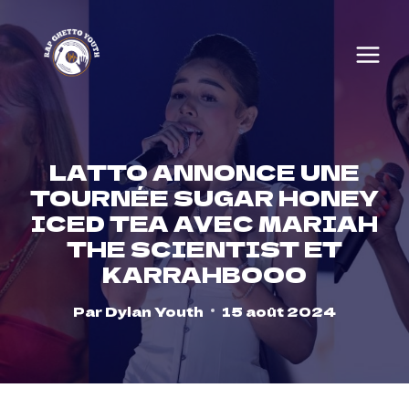
Skip
to
content
LATTO ANNONCE UNE
TOURNÉE SUGAR HONEY
ICED TEA AVEC MARIAH
THE SCIENTIST ET
KARRAHBOOO
Par
Dylan Youth
15 août 2024