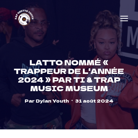
Skip
to
content
LATTO NOMMÉ «
TRAPPEUR DE L'ANNÉE
2024 » PAR TI & TRAP
MUSIC MUSEUM
Par
Dylan Youth
31 août 2024