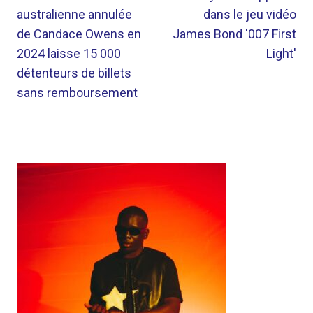
australienne annulée
dans le jeu vidéo
L’ARTICLE
de Candace Owens en
James Bond '007 First
2024 laisse 15 000
Light'
détenteurs de billets
sans remboursement