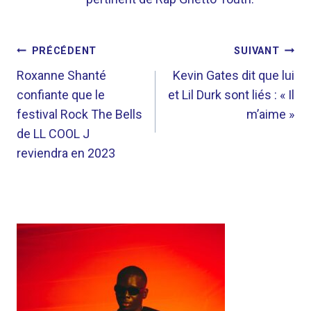
NAVIGATION
PRÉCÉDENT
SUIVANT
DE
Roxanne Shanté
Kevin Gates dit que lui
confiante que le
et Lil Durk sont liés : « Il
L’ARTICLE
festival Rock The Bells
m’aime »
de LL COOL J
reviendra en 2023