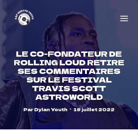
Skip
to
content
LE CO-FONDATEUR DE
ROLLING LOUD RETIRE
SES COMMENTAIRES
SUR LE FESTIVAL
TRAVIS SCOTT
ASTROWORLD
Par
Dylan Youth
19 juillet 2022