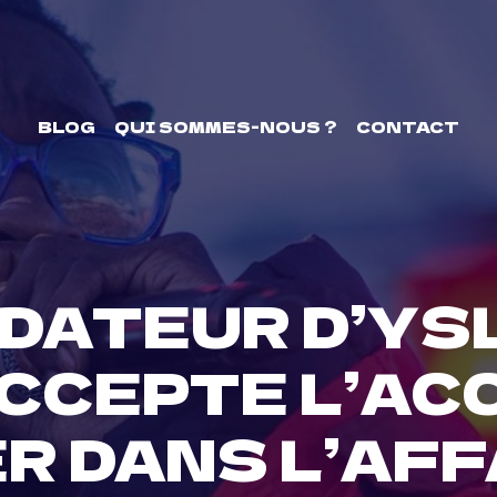
BLOG
QUI SOMMES-NOUS ?
CONTACT
DATEUR D’YS
CCEPTE L’AC
R DANS L’AFF