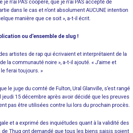
que je n’ai PAS coopéré, que je n’ai PAS accepté de
artie dans le cas et n’ont absolument AUCUNE intention
que manière que ce soit », a-t-il écrit.
blication ou d’ensemble de slug !
des artistes de rap qui écrivaient et interprétaient de la
e de la communauté noire », a-t-il ajouté. « J’aime et
e ferai toujours. »
e le juge du comté de Fulton, Ural Glanville, s’est rangé
l jeudi 15 décembre après avoir décidé que les preuves
ent pas être utilisées contre lui lors du prochain procès.
légale et a exprimé des inquiétudes quant à la validité des
ts de Thug ont demandé que tous les biens saisis soient