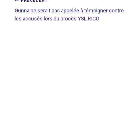
NAVIGATION
PRÉCÉDENT
Gunna ne serait pas appelée à témoigner contre
DE
les accusés lors du procès YSL RICO
L’ARTICLE