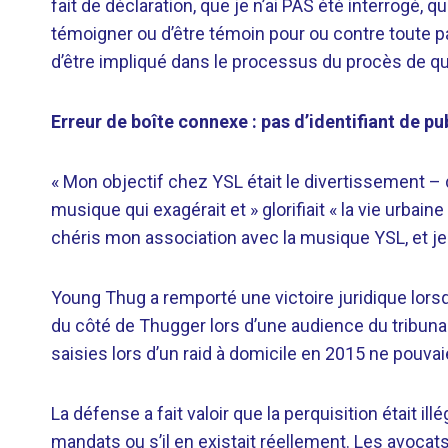
fait de déclaration, que je n’ai PAS été interrogé, 
témoigner ou d’être témoin pour ou contre toute p
d’être impliqué dans le processus du procès de quel
Erreur de boîte connexe : pas d’identifiant de pu
« Mon objectif chez YSL était le divertissement – ​​
musique qui exagérait et » glorifiait « la vie urbain
chéris mon association avec la musique YSL, et je l
Young Thug a remporté une victoire juridique lorsqu
du côté de Thugger lors d’une audience du tribuna
saisies lors d’un raid à domicile en 2015 ne pouvai
La défense a fait valoir que la perquisition était il
mandats ou s’il en existait réellement. Les avoca