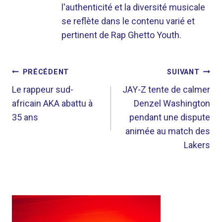
l'authenticité et la diversité musicale
se reflète dans le contenu varié et
pertinent de Rap Ghetto Youth.
NAVIGATION
PRÉCÉDENT
SUIVANT
DE
Le rappeur sud-
JAY-Z tente de calmer
africain AKA abattu à
Denzel Washington
L’ARTICLE
35 ans
pendant une dispute
animée au match des
Lakers