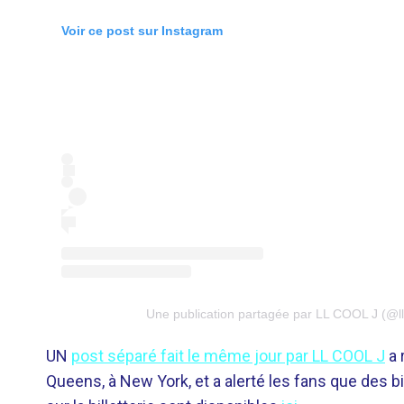
Voir ce post sur Instagram
Une publication partagée par LL COOL J (@ll
UN
post séparé fait le même jour par LL COOL J
a 
Queens, à New York, et a alerté les fans que des b