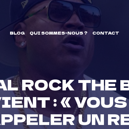
BLOG
QUI SOMMES-NOUS ?
CONTACT
AL ROCK THE B
IENT : « VOU
APPELER UN R