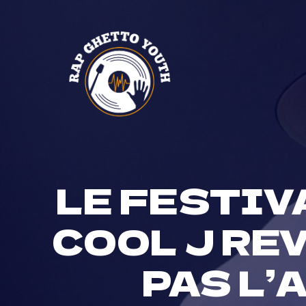
Skip
to
content
LE FESTIV
COOL J REV
PAS L’