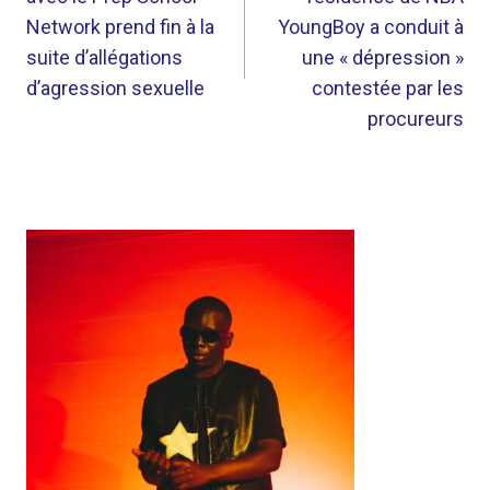
L’ARTICLE
Network prend fin à la
YoungBoy a conduit à
suite d’allégations
une « dépression »
d’agression sexuelle
contestée par les
procureurs