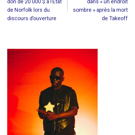
don de 20 000 $ à l’État
dans « un endroit
L’ARTICLE
de Norfolk lors du
sombre » après la mort
discours d’ouverture
de Takeoff