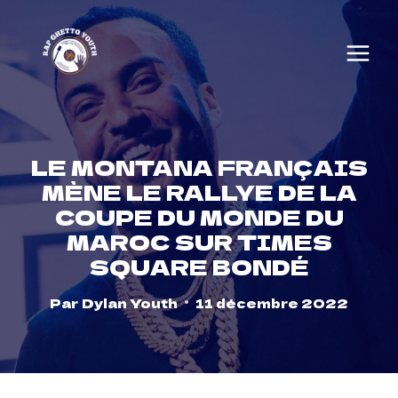
Skip
to
content
LE MONTANA FRANÇAIS
MÈNE LE RALLYE DE LA
COUPE DU MONDE DU
MAROC SUR TIMES
SQUARE BONDÉ
Par
Dylan Youth
11 décembre 2022