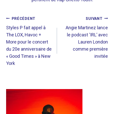
NAVIGATION
PRÉCÉDENT
SUIVANT
DE
Styles P fait appel à
Angie Martinez lance
The LOX, Havoc +
le podcast ‘IRL’ avec
L’ARTICLE
More pour le concert
Lauren London
du 20e anniversaire de
comme première
« Good Times » à New
invitée
York