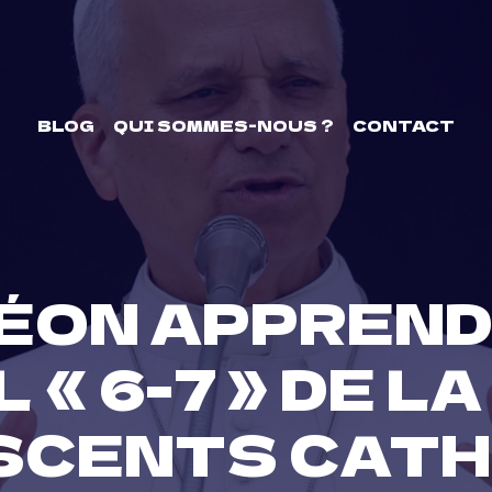
BLOG
QUI SOMMES-NOUS ?
CONTACT
LÉON APPREND
 « 6-7 » DE L
SCENTS CAT