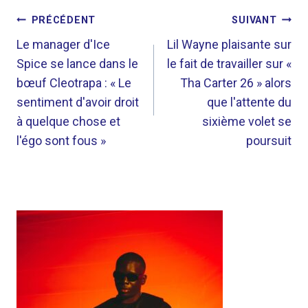
NAVIGATION
PRÉCÉDENT
SUIVANT
DE
Le manager d'Ice
Lil Wayne plaisante sur
Spice se lance dans le
le fait de travailler sur «
L’ARTICLE
bœuf Cleotrapa : « Le
Tha Carter 26 » alors
sentiment d'avoir droit
que l'attente du
à quelque chose et
sixième volet se
l'égo sont fous »
poursuit