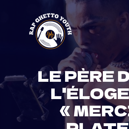
Skip
to
content
LE PÈRE 
L'ÉLOGE
« MERC
PLATE