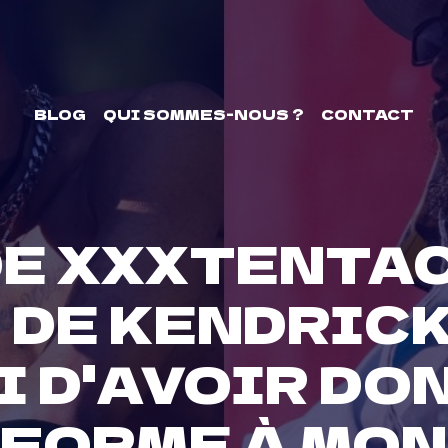
BLOG
QUI SOMMES-NOUS ?
CONTACT
DE XXXTENTA
 DE KENDRICK
I D'AVOIR DO
FORME À MON 