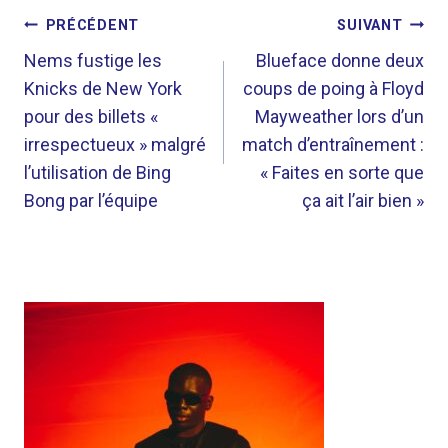
NAVIGATION
PRÉCÉDENT
SUIVANT
DE
Nems fustige les
Blueface donne deux
Knicks de New York
coups de poing à Floyd
L’ARTICLE
pour des billets «
Mayweather lors d’un
irrespectueux » malgré
match d’entraînement :
l’utilisation de Bing
« Faites en sorte que
Bong par l’équipe
ça ait l’air bien »