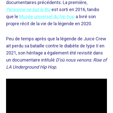
documentaires précédents. La première,
Personne ne bat le Biz
est sorti en 2016, tandis
que le
Musée universel du hip-hop
a livré son
propre récit de la vie de la légende en 2020.
Peu de temps après que la légende de Juice Crew
ait perdu sa bataille contre le diabète de type II en
2021, son héritage a également été revisité dans
un documentaire intitulé
D’où nous venons: Rise of
LA Underground Hip Hop.