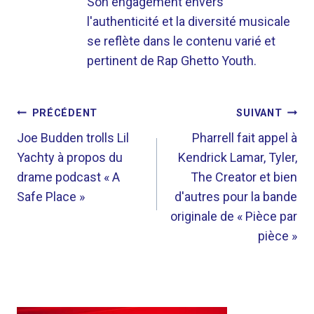
Son engagement envers
l'authenticité et la diversité musicale
se reflète dans le contenu varié et
pertinent de Rap Ghetto Youth.
NAVIGATION
PRÉCÉDENT
SUIVANT
DE
Joe Budden trolls Lil
Pharrell fait appel à
Yachty à propos du
Kendrick Lamar, Tyler,
L’ARTICLE
drame podcast « A
The Creator et bien
Safe Place »
d'autres pour la bande
originale de « Pièce par
pièce »