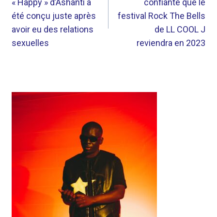
« Happy » d’Ashanti a
confiante que le
L’ARTICLE
été conçu juste après
festival Rock The Bells
avoir eu des relations
de LL COOL J
sexuelles
reviendra en 2023