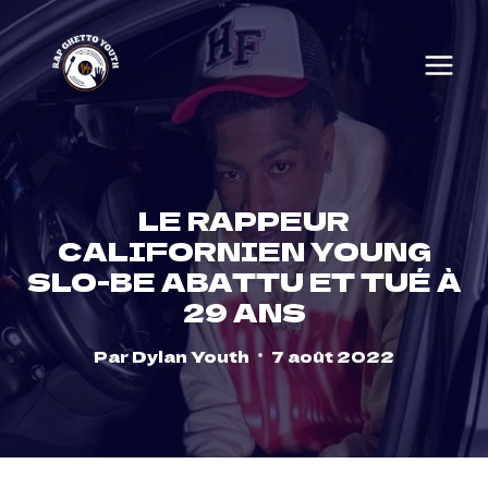
Skip
to
content
LE RAPPEUR
CALIFORNIEN YOUNG
SLO-BE ABATTU ET TUÉ À
29 ANS
Par
Dylan Youth
7 août 2022