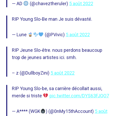
— AD
(@chaveztheruler)
5 août 2022
RIP Young Slo-Be man Je suis dévasté.
— Lune
(@PVivic)
5 août 2022
RIP Jeune Slo-être. nous perdons beaucoup
trop de jeunes artistes ici. smh.
– z (@DullboyZini)
5 août 2022
RIP Young Slo-be, sa carrière décollait aussi,
merde si triste
pic.twitter.com/DYS63FJQO7
— A**** (WGK
) (@0nMy15thAccount)
5 août