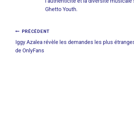
l'authenticité et la diversité musicale
Ghetto Youth.
NAVIGATION
PRÉCÉDENT
Iggy Azalea révèle les demandes les plus étrange
DE
de OnlyFans
L’ARTICLE