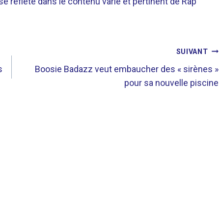
 se reflète dans le contenu varié et pertinent de Rap
SUIVANT
s
Boosie Badazz veut embaucher des « sirènes »
pour sa nouvelle piscine