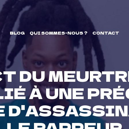
BLOG
QUI SOMMES-NOUS ?
CONTACT
T DU MEURTR
LIÉ À UNE PR
 D'ASSASSI
LE RAPPEUR