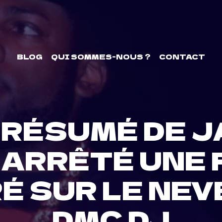
BLOG
QUI SOMMES-NOUS ?
CONTACT
PRÉSUMÉ DE 
 ARRÊTÉ UNE
É SUR LE NEV
DMC DJ