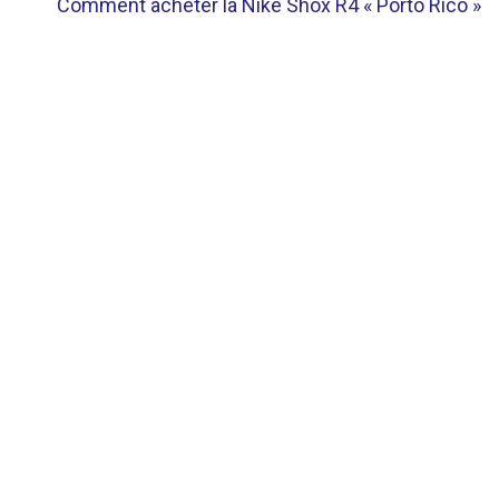
Comment acheter la Nike Shox R4 « Porto Rico »
DE
L’ARTICLE