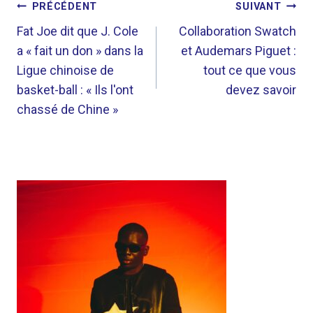
NAVIGATION
PRÉCÉDENT
SUIVANT
DE
Fat Joe dit que J. Cole
Collaboration Swatch
a « fait un don » dans la
et Audemars Piguet :
L’ARTICLE
Ligue chinoise de
tout ce que vous
basket-ball : « Ils l'ont
devez savoir
chassé de Chine »