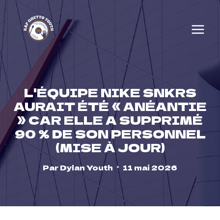
Skip
to
content
L'ÉQUIPE NIKE SNKRS
AURAIT ÉTÉ « ANÉANTIE
» CAR ELLE A SUPPRIMÉ
90 % DE SON PERSONNEL
(MISE À JOUR)
Par
Dylan Youth
11 mai 2026