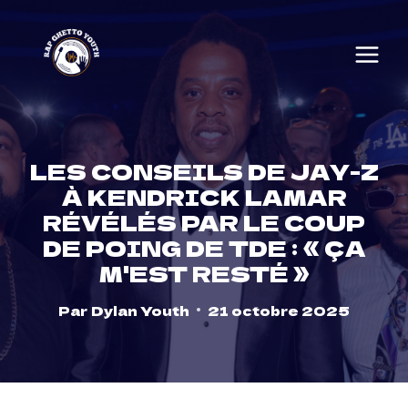
Skip
to
content
LES CONSEILS DE JAY-Z
À KENDRICK LAMAR
RÉVÉLÉS PAR LE COUP
DE POING DE TDE : « ÇA
M'EST RESTÉ »
Par
Dylan Youth
21 octobre 2025