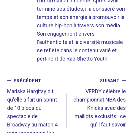
d'information influente. Après avoir
terminé ses études, il a consacré son
temps et son énergie à promouvoir la
culture hip-hop à travers son média.
Son engagement envers
l'authenticité et la diversité musicale
se reflète dans le contenu varié et
pertinent de Rap Ghetto Youth.
NAVIGATION
PRÉCÉDENT
SUIVANT
DE
Mariska Hargitay dit
VERDY célèbre le
qu'elle a fait un sprint
championnat NBA des
L’ARTICLE
de 10 blocs du
Knicks avec des
spectacle de
maillots exclusifs : ce
Broadway au match 4
qu'il faut savoir
pour encourager les