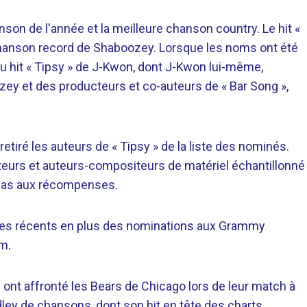
on de l'année et la meilleure chanson country. Le hit «
chanson record de Shaboozey. Lorsque les noms ont été
du hit « Tipsy » de J-Kwon, dont J-Kwon lui-même,
ey et des producteurs et co-auteurs de « Bar Song »,
tiré les auteurs de « Tipsy » de la liste des nominés.
iteurs et auteurs-compositeurs de matériel échantillonné
s, pas aux récompenses.
es récents en plus des nominations aux Grammy
em.
ont affronté les Bears de Chicago lors de leur match à
dley de chansons, dont son hit en tête des charts,