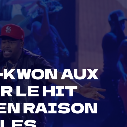
-KWON AUX
 LE HIT
EN RAISON
 LES