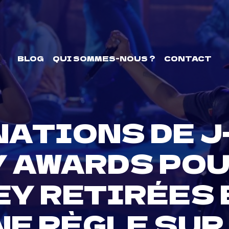
BLOG
QUI SOMMES-NOUS ?
CONTACT
NATIONS DE J
 AWARDS POUR
Y RETIRÉES 
NE RÈGLE SUR