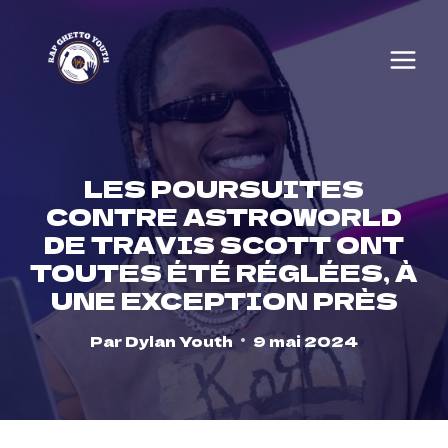
Skip
to
content
LES POURSUITES
CONTRE ASTROWORLD
DE TRAVIS SCOTT ONT
TOUTES ÉTÉ RÉGLÉES, À
UNE EXCEPTION PRÈS
Par
Dylan Youth
9 mai 2024