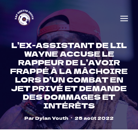
Skip
to
content
L’EX-ASSISTANT DE LIL
WAYNE ACCUSE LE
RAPPEUR DE L’AVOIR
FRAPPÉ À LA MÂCHOIRE
LORS D’UN COMBAT EN
JET PRIVÉ ET DEMANDE
DES DOMMAGES ET
INTÉRÊTS
Par
Dylan Youth
25 août 2022