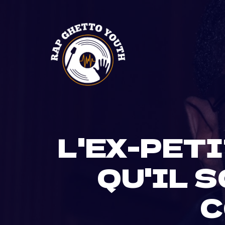
Skip
to
content
L'EX-PET
QU'IL 
C