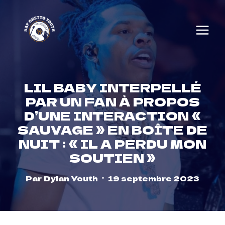
Skip
to
content
LIL BABY INTERPELLÉ
PAR UN FAN À PROPOS
D’UNE INTERACTION «
SAUVAGE » EN BOÎTE DE
NUIT : « IL A PERDU MON
SOUTIEN »
Par
Dylan Youth
19 septembre 2023