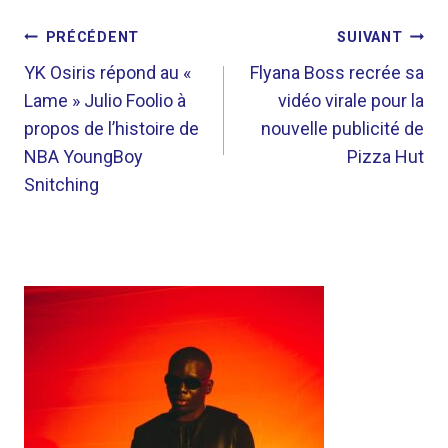
NAVIGATION
PRÉCÉDENT
SUIVANT
DE
YK Osiris répond au «
Flyana Boss recrée sa
Lame » Julio Foolio à
vidéo virale pour la
L’ARTICLE
propos de l’histoire de
nouvelle publicité de
NBA YoungBoy
Pizza Hut
Snitching