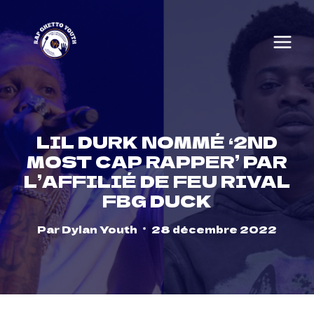
Skip
to
content
LIL DURK NOMMÉ ‘2ND
MOST CAP RAPPER’ PAR
L’AFFILIÉ DE FEU RIVAL
FBG DUCK
Par
Dylan Youth
28 décembre 2022