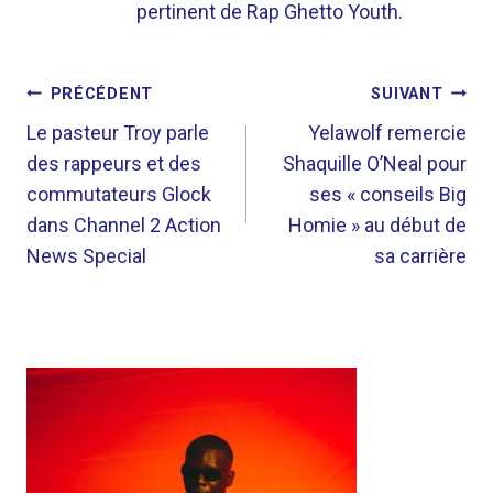
pertinent de Rap Ghetto Youth.
NAVIGATION
PRÉCÉDENT
SUIVANT
DE
Le pasteur Troy parle
Yelawolf remercie
des rappeurs et des
Shaquille O’Neal pour
L’ARTICLE
commutateurs Glock
ses « conseils Big
dans Channel 2 Action
Homie » au début de
News Special
sa carrière