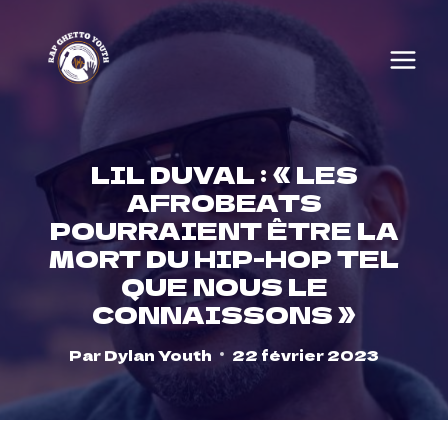
Skip
to
content
LIL DUVAL : « LES
AFROBEATS
POURRAIENT ÊTRE LA
MORT DU HIP-HOP TEL
QUE NOUS LE
CONNAISSONS »
Par
Dylan Youth
22 février 2023