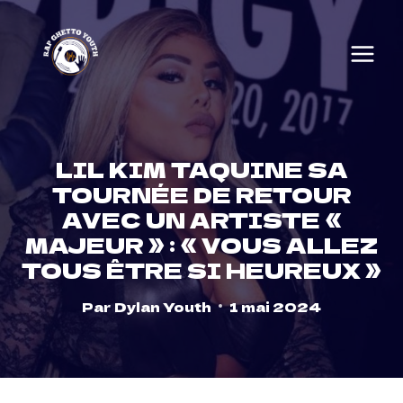
Skip
to
content
LIL KIM TAQUINE SA
TOURNÉE DE RETOUR
AVEC UN ARTISTE «
MAJEUR » : « VOUS ALLEZ
TOUS ÊTRE SI HEUREUX »
Par
Dylan Youth
1 mai 2024