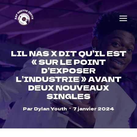
Skip
to
content
LIL NAS X DIT QU’IL EST
« SUR LE POINT
D’EXPOSER
L’INDUSTRIE » AVANT
DEUX NOUVEAUX
SINGLES
Par
Dylan Youth
7 janvier 2024