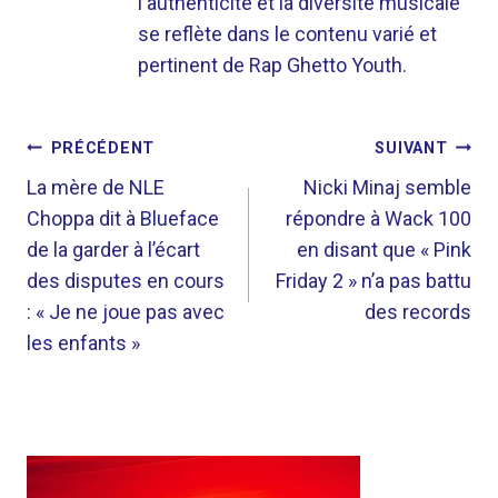
l'authenticité et la diversité musicale
se reflète dans le contenu varié et
pertinent de Rap Ghetto Youth.
NAVIGATION
PRÉCÉDENT
SUIVANT
DE
La mère de NLE
Nicki Minaj semble
Choppa dit à Blueface
répondre à Wack 100
L’ARTICLE
de la garder à l’écart
en disant que « Pink
des disputes en cours
Friday 2 » n’a pas battu
: « Je ne joue pas avec
des records
les enfants »