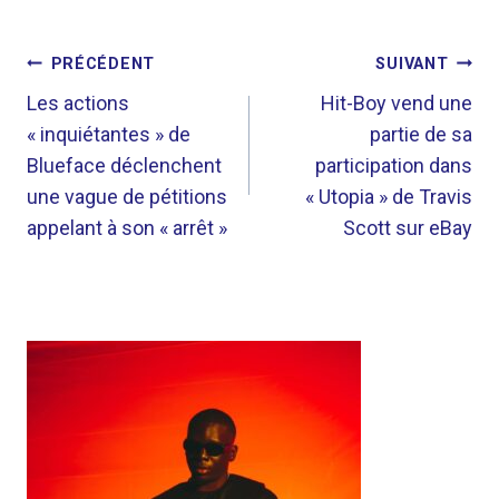
NAVIGATION
PRÉCÉDENT
SUIVANT
DE
Les actions
Hit-Boy vend une
« inquiétantes » de
partie de sa
L’ARTICLE
Blueface déclenchent
participation dans
une vague de pétitions
« Utopia » de Travis
appelant à son « arrêt »
Scott sur eBay