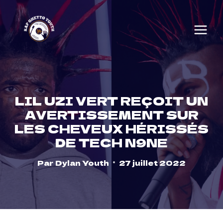
Skip
to
content
LIL UZI VERT REÇOIT UN
AVERTISSEMENT SUR
LES CHEVEUX HÉRISSÉS
DE TECH N9NE
Par
Dylan Youth
27 juillet 2022