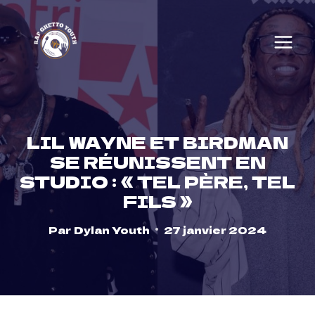
Skip
to
content
LIL WAYNE ET BIRDMAN
SE RÉUNISSENT EN
STUDIO : « TEL PÈRE, TEL
FILS »
Par
Dylan Youth
27 janvier 2024