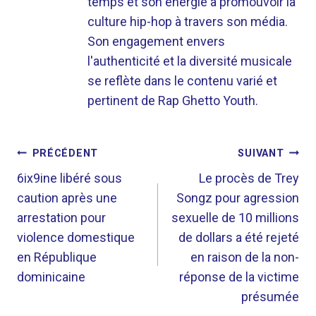
temps et son énergie à promouvoir la
culture hip-hop à travers son média.
Son engagement envers
l'authenticité et la diversité musicale
se reflète dans le contenu varié et
pertinent de Rap Ghetto Youth.
NAVIGATION
PRÉCÉDENT
SUIVANT
DE
6ix9ine libéré sous
Le procès de Trey
caution après une
Songz pour agression
L’ARTICLE
arrestation pour
sexuelle de 10 millions
violence domestique
de dollars a été rejeté
en République
en raison de la non-
dominicaine
réponse de la victime
présumée