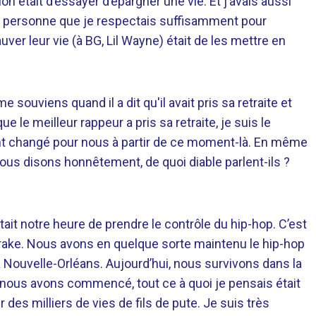
ion était d’essayer d’épargner une vie. Et j’avais aussi
le personne que je respectais suffisamment pour
ver leur vie (à BG, Lil Wayne) était de les mettre en
e souviens quand il a dit qu'il avait pris sa retraite et
 le meilleur rappeur a pris sa retraite, je suis le
nt changé pour nous à partir de ce moment-là. En même
nous disons honnêtement, de quoi diable parlent-ils ?
ait notre heure de prendre le contrôle du hip-hop. C’est
rake. Nous avons en quelque sorte maintenu le hip-hop
 Nouvelle-Orléans. Aujourd’hui, nous survivons dans la
d) nous avons commencé, tout ce à quoi je pensais était
 des milliers de vies de fils de pute. Je suis très