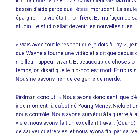
Il a continué : « Je voulais sauver leur vie. Ma miss
besoin d’aide parce que j’étais imprudent. La seu
épargner ma vie était mon frère. Et ma façon de sau
studio. Le studio allait devenir les nouvelles rues.
« Mais avec tout le respect que je dois à Jay-Z, je m
que Wayne a tourné une vidéo et a dit que depuis que
meilleur rappeur vivant. Et beaucoup de choses o
temps, on disait que le hip-hop est mort. Et nous 
Nous ne savons rien de ce genre de merde.
Birdman conclut : « Nous avons donc senti que c’ét
à ce moment-là qu’est né Young Money, Nicki et D
sous contrôle. Nous avons survécu à la guerre à la
vie et nous avons fait un excellent travail. (Quan
de sauver quatre vies, et nous avons fini par sauver