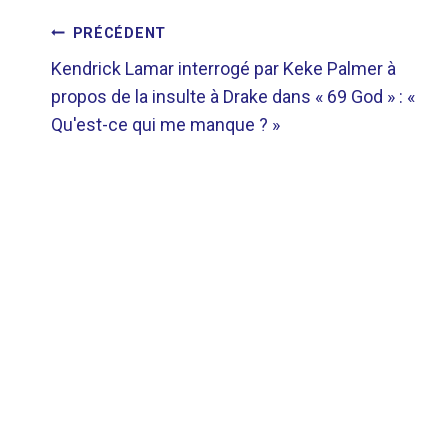
NAVIGATION
PRÉCÉDENT
Kendrick Lamar interrogé par Keke Palmer à
DE
propos de la insulte à Drake dans « 69 God » : «
Qu'est-ce qui me manque ? »
L’ARTICLE