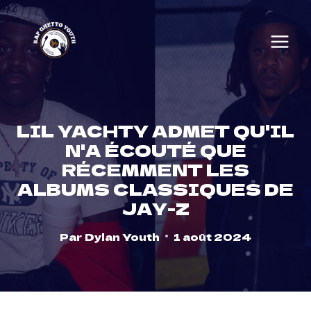
Skip
to
content
LIL YACHTY ADMET QU'IL
N'A ÉCOUTÉ QUE
RÉCEMMENT LES
ALBUMS CLASSIQUES DE
JAY-Z
Par
Dylan Youth
1 août 2024