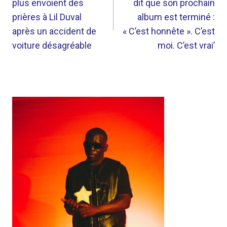
plus envoient des
dit que son prochain
L’ARTICLE
prières à Lil Duval
album est terminé :
après un accident de
« C’est honnête ». C’est
voiture désagréable
moi. C’est vrai’