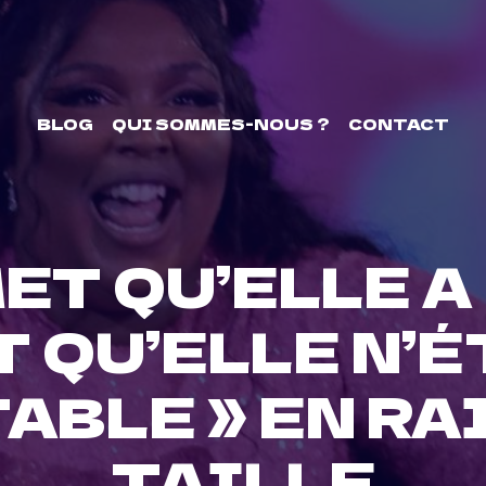
BLOG
QUI SOMMES-NOUS ?
CONTACT
ET QU’ELLE A
 QU’ELLE N’É
ABLE » EN RA
TAILLE