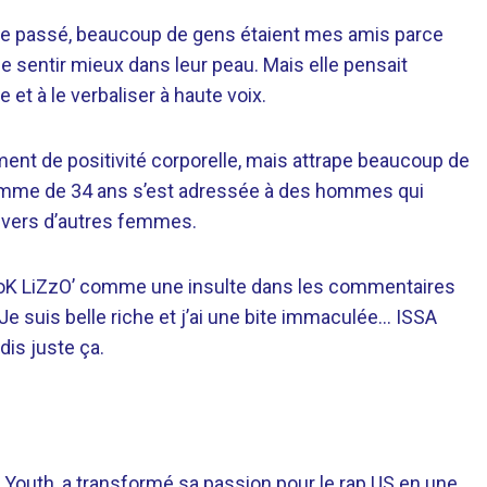
Dans le passé, beaucoup de gens étaient mes amis parce
 se sentir mieux dans leur peau. Mais elle pensait
e et à le verbaliser à haute voix.
nt de positivité corporelle, mais attrape beaucoup de
 femme de 34 ans s’est adressée à des hommes qui
nvers d’autres femmes.
 ‘oK LiZzO’ comme une insulte dans les commentaires
 « Je suis belle riche et j’ai une bite immaculée… ISSA
is juste ça.
 Youth, a transformé sa passion pour le rap US en une