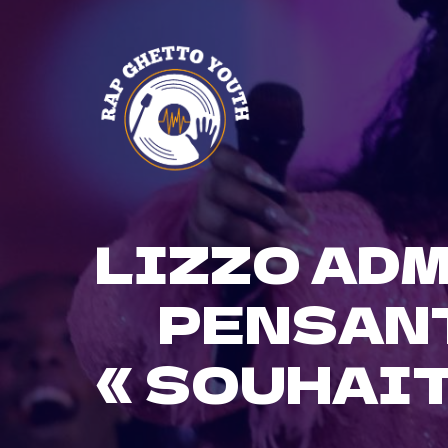
Skip
to
content
LIZZO ADM
PENSANT
« SOUHAIT