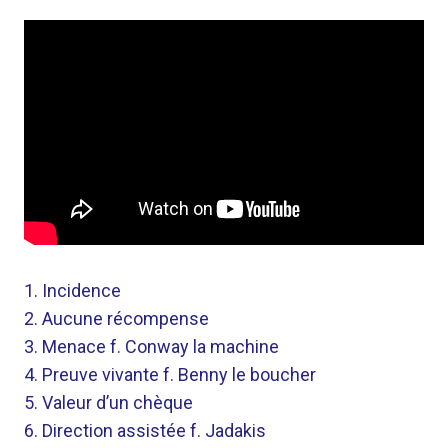
1. Incidence
2. Aucune récompense
3. Menace f. Conway la machine
4. Preuve vivante f. Benny le boucher
5. Valeur d’un chèque
6. Direction assistée f. Jadakis