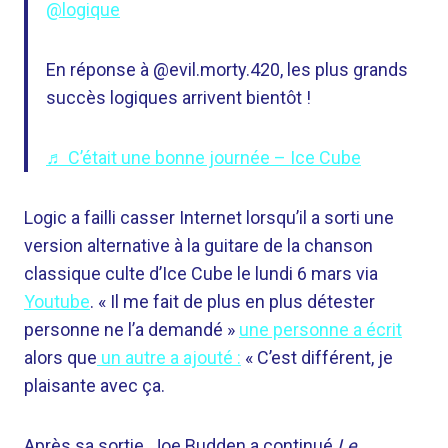
@logique
En réponse à @evil.morty.420, les plus grands
succès logiques arrivent bientôt !
♬ C’était une bonne journée – Ice Cube
Logic a failli casser Internet lorsqu’il a sorti une
version alternative à la guitare de la chanson
classique culte d’Ice Cube le lundi 6 mars via
Youtube
. «
Il me fait de plus en plus détester
personne ne l’a demandé »
une personne a écrit
alors que
un autre a ajouté :
«
C’est différent, je
plaisante avec ça.
Après sa sortie, Joe Budden a continué
Le