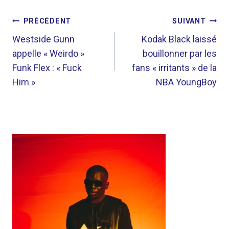
NAVIGATION
PRÉCÉDENT
SUIVANT
DE
Westside Gunn
Kodak Black laissé
appelle « Weirdo »
bouillonner par les
L’ARTICLE
Funk Flex : « Fuck
fans « irritants » de la
Him »
NBA YoungBoy