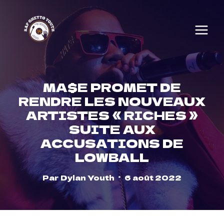
Skip
to
content
MA$E PROMET DE
RENDRE LES NOUVEAUX
ARTISTES « RICHES »
SUITE AUX
ACCUSATIONS DE
LOWBALL
Par
Dylan Youth
6 août 2022