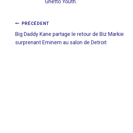
Ghetto Youth.
NAVIGATION
PRÉCÉDENT
Big Daddy Kane partage le retour de Biz Markie
DE
surprenant Eminem au salon de Detroit
L’ARTICLE