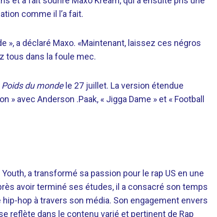
s et a fait sourire Maxo Kream, qui a ensuite pris une
tion comme il l’a fait.
de », a déclaré Maxo. «Maintenant, laissez ces négros
ez tous dans la foule mec.
e
Poids du monde
le 27 juillet. La version étendue
n » avec Anderson .Paak, « Jigga Dame » et « Football
 Youth, a transformé sa passion pour le rap US en une
près avoir terminé ses études, il a consacré son temps
re hip-hop à travers son média. Son engagement envers
 se reflète dans le contenu varié et pertinent de Rap