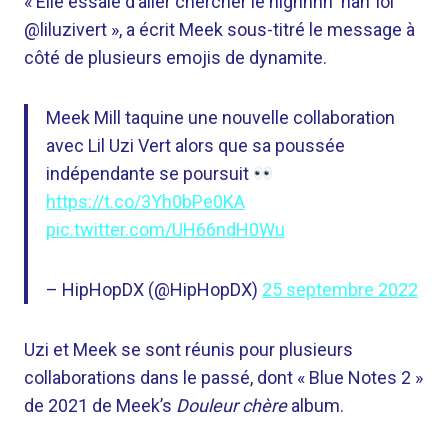
« Elle essaie d’aller chercher le highhhh ‘nah’ lol
@liluzivert », a écrit Meek sous-titré le message à
côté de plusieurs emojis de dynamite.
Meek Mill taquine une nouvelle collaboration
avec Lil Uzi Vert alors que sa poussée
indépendante se poursuit
https://t.co/3Yh0bPe0KA
pic.twitter.com/UH66ndH0Wu
– HipHopDX (@HipHopDX)
25 septembre 2022
Uzi et Meek se sont réunis pour plusieurs
collaborations dans le passé, dont « Blue Notes 2 »
de 2021 de Meek’s
Douleur chère
album.